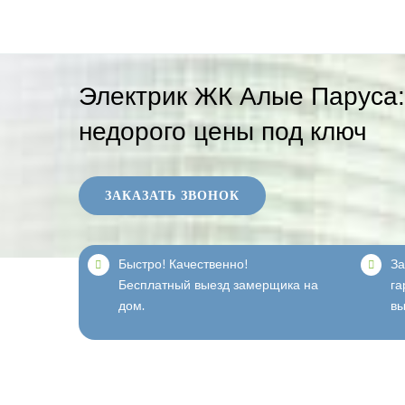
Skip
to
content
Электрик ЖК Алые Паруса:
недорого цены под ключ
ЗАКАЗАТЬ ЗВОНОК
Быстро! Качественно!
За
Бесплатный выезд замерщика на
га
дом.
вы