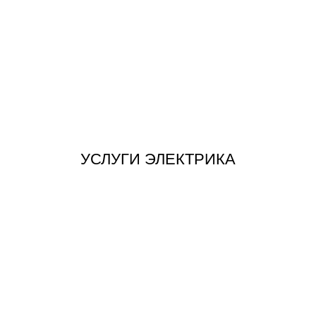
ЗАКАЗАТЬ
УСЛУГИ ЭЛЕКТРИКА НА ДОМ
УСЛУГИ ЭЛЕКТРИКА
ЗАКАЗАТЬ
ЗАМЕНА ПРОВОДКИ В КВАРТИРЕ