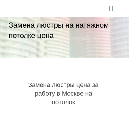
Skip
to
Toggl
content
Naviga
Замена люстры на натяжном
Главная
потолке цена
Электрик в Москв
Калькулятор
Вызов электрика
Электрика в квартир
Замена люстры цена за
1-КОМНАТНАЯ
Новостройка
работу в Москве на
потолок
2-х КОМНАТНА
Отзывы
Загородный дом
Контакты