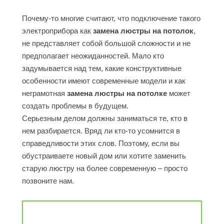
Почему-то многие считают, что подключение такого
МОСКВА
электроприбора как
замена люстры на потолок
,
не представляет собой большой сложности и не
предполагает неожиданностей. Мало кто
ХИМКИ
задумывается над тем, какие конструктивные
особенности имеют современные модели и как
ВИДНОЕ
неграмотная
замена люстры на потолке
может
создать проблемы в будущем.
Серьезным делом должны заниматься те, кто в
БАЛАШИХА
нем разбирается. Вряд ли кто-то усомнится в
справедливости этих слов. Поэтому, если вы
обустраиваете новый дом или хотите заменить
ЖЕЛЕЗНОДОРО
старую люстру на более современную – просто
позвоните нам.
ЩЕЛКОВО