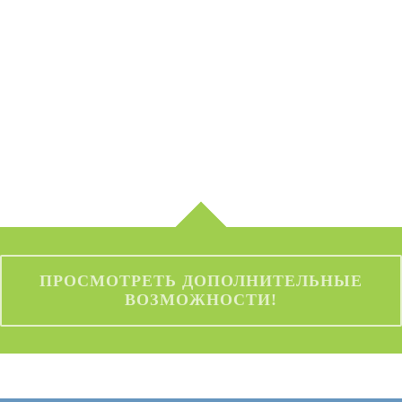
сотрудники. Наша репутация
подтверждается неизменно
положительными отзывами
клиентов — обращайтесь в любое
время!
ПРОСМОТРЕТЬ ДОПОЛНИТЕЛЬНЫЕ
ВОЗМОЖНОСТИ!