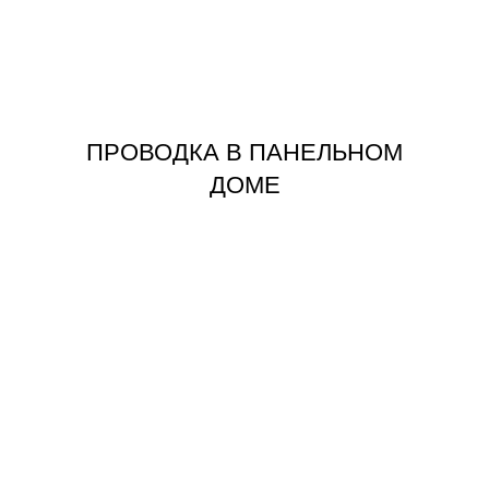
ЗАКАЗАТЬ
ПАНЕЛЬНОМ ДОМЕ
ЗАМЕНА ПРОВОДКИ В
ПРОВОДКА В ПАНЕЛЬНОМ
ДОМЕ
Избежать явлений мошенничества и
не столкнуться с низким качеством
оказанных услуг поможет
обращение в крупную компанию, в
штате которой работают хорошо
зарекомендовавшие себя