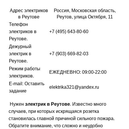
Адрес электриков
Россия, Московская область,
МОСКВА
в Реутове
Реутов, улица Октября, 11
Телефон
электриков в
+7 (495) 643-80-60
ХИМКИ
Реутове.
Дежурный
ВИДНОЕ
электрик в
+7 (903) 669-82-03
Реутове.
Режим работы
ЕЖЕДНЕВНО: 09:00-22:00
БАЛАШИХА
электриков.
Е-mail: Оставить
elektrika321@yandex.ru
задание
ЖЕЛЕЗНОДОРО
Нужен
электрик в Реутове
. Известно много
ЩЕЛКОВО
случаев, при которых искрящаяся розетка
становилась главной причиной сильного пожара.
Обратите внимание, что сложно и неудобно