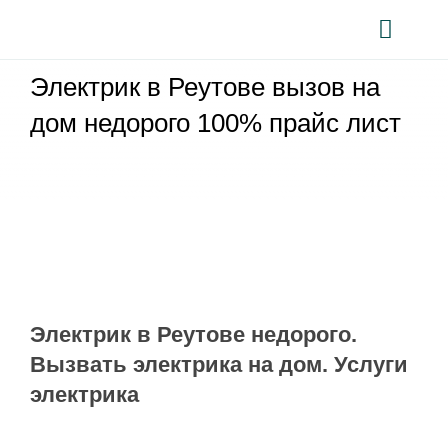
Skip
to
Toggle
content
Naviga
Электрик в Реутове вызов на
Главная
дом недорого 100% прайс лист
Электрик в Москв
Калькулятор
Вызов электрика
Электрика в квартир
1-КОМНАТНАЯ
Новостройка
Электрик в Реутове недорого.
Вызвать электрика на дом. Услуги
2-х КОМНАТНАЯ
Отзывы
электрика
Загородный дом
Контакты