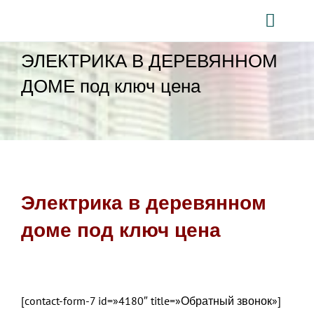
Skip
to
Toggl
content
Naviga
ЭЛЕКТРИКА В ДЕРЕВЯННОМ
Главная
ДОМЕ под ключ цена
Электрик в Москв
Калькулятор
Вызов электрика
Электрика в квартир
Электрика в деревянном
1-КОМНАТНАЯ
Новостройка
доме под ключ цена
2-х КОМНАТНА
Отзывы
[contact-form-7 id=»4180″ title=»Обратный звонок»]
Загородный дом
Контакты